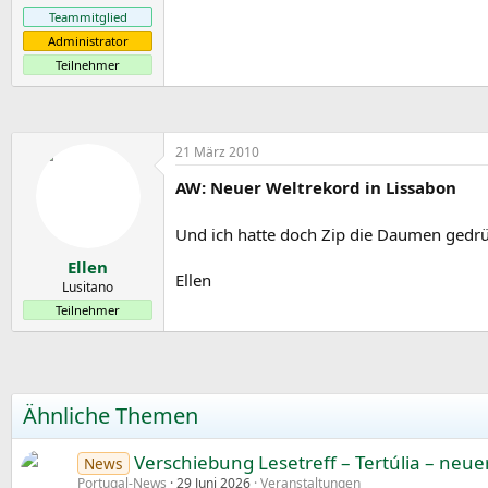
e
Teammitglied
Administrator
Teilnehmer
21 März 2010
AW: Neuer Weltrekord in Lissabon
Und ich hatte doch Zip die Daumen gedr
Ellen
Ellen
Lusitano
Teilnehmer
Ähnliche Themen
Verschiebung Lesetreff – Tertúlia – neu
News
Portugal-News
29 Juni 2026
Veranstaltungen