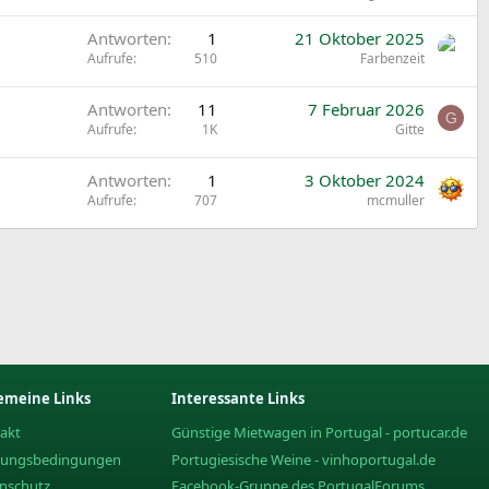
Antworten
1
21 Oktober 2025
Aufrufe
510
Farbenzeit
Antworten
11
7 Februar 2026
G
Aufrufe
1K
Gitte
Antworten
1
3 Oktober 2024
Aufrufe
707
mcmuller
emeine Links
Interessante Links
akt
Günstige Mietwagen in Portugal - portucar.de
zungsbedingungen
Portugiesische Weine - vinhoportugal.de
nschutz
Facebook-Gruppe des PortugalForums