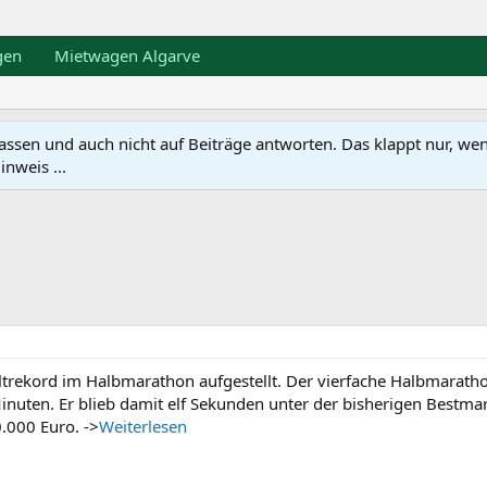
gen
Mietwagen Algarve
en und auch nicht auf Beiträge antworten. Das klappt nur, wenn ma
nweis ...
eltrekord im Halbmarathon aufgestellt. Der vierfache Halbmarat
inuten. Er blieb damit elf Sekunden unter der bisherigen Bestm
.000 Euro. ->
Weiterlesen