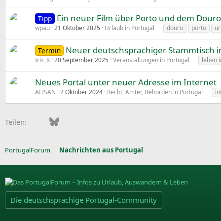
Ein neuer Film über Porto und dem Dou
Tipp
wpau
21 Oktober 2025
Urlaub in Portugal
douro
porto
ur
Neuer deutschsprachiger Stammtisch i
Termin
Iris_K
20 September 2025
Veranstaltungen in Portugal
leben i
Neues Portal unter neuer Adresse im Internet
ALISAN
2 Oktober 2024
Recht, Ämter, Behörden in Portugal
in
Facebook
Bluesky
LinkedIn
Pinterest
WhatsApp
E-Mail
Teilen:
PortugalForum
Nachrichten aus Portugal
Die deutschsprachige Portugal-Community