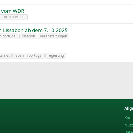
ro vom WDR
laub in portugal
n Lissabon ab dem 7.10.2025
n portugal
lissabon
veranstaltungen
ternet
leben in portugal
regierung
Allg
Kont
Nut
Date