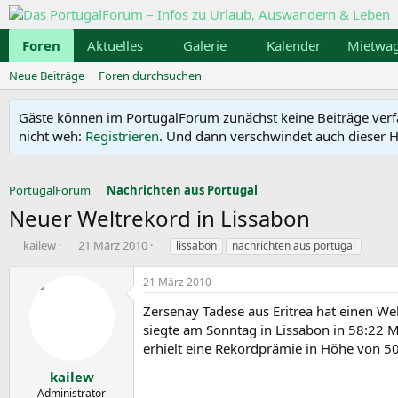
Foren
Aktuelles
Galerie
Kalender
Mietwa
Neue Beiträge
Foren durchsuchen
Gäste können im PortugalForum zunächst keine Beiträge verfass
nicht weh:
Registrieren
. Und dann verschwindet auch dieser Hi
PortugalForum
Nachrichten aus Portugal
Neuer Weltrekord in Lissabon
E
E
S
kailew
21 März 2010
lissabon
nachrichten aus portugal
r
r
c
s
s
h
21 März 2010
t
t
l
e
e
a
Zersenay Tadese aus Eritrea hat einen W
l
l
g
siegte am Sonntag in Lissabon in 58:22 M
l
l
w
erhielt eine Rekordprämie in Höhe von 50
e
t
o
r
a
r
kailew
m
t
Administrator