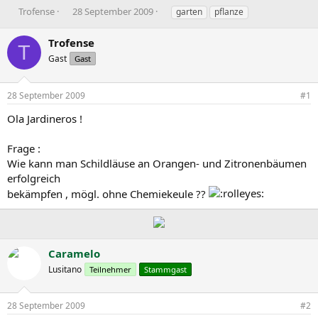
E
E
S
Trofense
28 September 2009
garten
pflanze
r
r
c
s
s
h
Trofense
T
t
t
l
Gast
Gast
e
e
a
l
l
g
l
l
w
28 September 2009
#1
e
t
o
r
a
r
Ola Jardineros !
m
t
e
Frage :
Wie kann man Schildläuse an Orangen- und Zitronenbäumen
erfolgreich
bekämpfen , mögl. ohne Chemiekeule ??
Caramelo
Lusitano
Teilnehmer
Stammgast
28 September 2009
#2