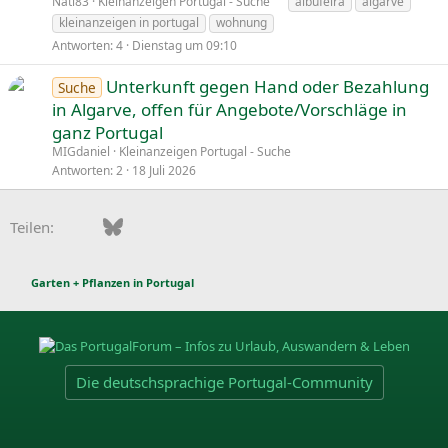
Nati83
Kleinanzeigen Portugal - Suche
albufeira
algarve
kleinanzeigen in portugal
wohnung
Antworten
4
Dienstag um 09:10
Unterkunft gegen Hand oder Bezahlung
Suche
in Algarve, offen für Angebote/Vorschläge in
ganz Portugal
MIGdaniel
Kleinanzeigen Portugal - Suche
Antworten
2
18 Juli 2026
Facebook
Bluesky
LinkedIn
Pinterest
WhatsApp
E-Mail
Teilen:
Garten + Pflanzen in Portugal
Die deutschsprachige Portugal-Community