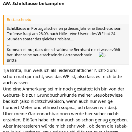
AW: Schildläuse bekämpfen
Britta schrieb:
Schildläuse in Portugal scheinen ja dieses Jahr eine Seuche zu sein:
Trofense fragt am 28.09. nach Hilfe - eine Userin des
W
F hat 24
Stunden später das gleiche Problem....
....
Komisch ist nur, dass der schwäbische Bernhard nie etwas erzählt
hat über seine neue sächselnde Gartennachbarin.......
Britta
Tja Britta, nun weiß ich als leidenschaftlicher Nicht-Guru
schon mal gar nicht, was das WF ist, also lass es mich bitte
auch wissen.
Und eine Anmerkung sei mir noch gestattet: ich bin von der
Geburts- bis zur Grundbuchurkunde meiner Steuobstwiese
badisch (also nichtschwäbisch, wenn auch nur wenige
hundert Meter und ethnisch sogar..., ach lassen wir das).
Über meine Gartennachbarinnen werde hier sicher nichts
erzählen, Blößen habe ich mir auch so schon genug gegeben.
Aber interessieren würde mich sehr wohl, ob denn die Tabak-
Keule bei Trofense, bzw. seinen Schildläusen zum Einsatz