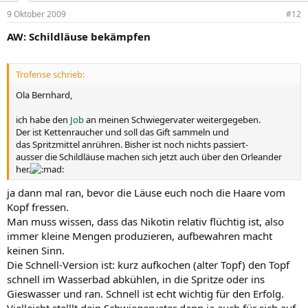
9 Oktober 2009
#12
AW: Schildläuse bekämpfen
Trofense schrieb:
Ola Bernhard,
ich habe den
Job
an meinen Schwiegervater weitergegeben.
Der ist Kettenraucher und soll das Gift sammeln und
das Spritzmittel anrühren. Bisher ist noch nichts passiert-
ausser die Schildläuse machen sich jetzt auch über den Orleander
her.
ja dann mal ran, bevor die Läuse euch noch die Haare vom
Kopf fressen.
Man muss wissen, dass das Nikotin relativ flüchtig ist, also
immer kleine Mengen produzieren, aufbewahren macht
keinen Sinn.
Die Schnell-Version ist: kurz aufkochen (alter Topf) den Topf
schnell im Wasserbad abkühlen, in die Spritze oder ins
Gieswasser und ran. Schnell ist echt wichtig für den Erfolg.
Vielleicht stelllt dein Schwiegervater dann ja auch für sich auf