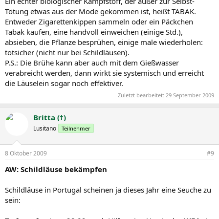
Ein echter biologischer Kampfstoff, der außer zur Selbst-
Tötung etwas aus der Mode gekommen ist, heißt TABAK.
Entweder Zigarettenkippen sammeln oder ein Päckchen
Tabak kaufen, eine handvoll einweichen (einige Std.),
absieben, die Pflanze besprühen, einige male wiederholen:
totsicher (nicht nur bei Schildläusen).
P.S.: Die Brühe kann aber auch mit dem Gießwasser
verabreicht werden, dann wirkt sie systemisch und erreicht
die Läuselein sogar noch effektiver.
Zuletzt bearbeitet:
29 September 2009
Britta (†)
Lusitano
Teilnehmer
8 Oktober 2009
#9
AW: Schildläuse bekämpfen
Schildläuse in Portugal scheinen ja dieses Jahr eine Seuche zu
sein: