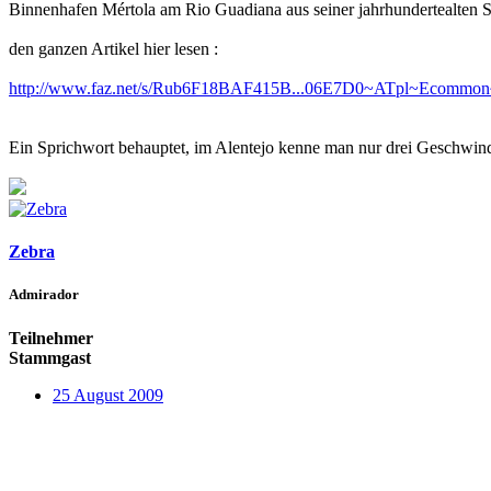
Binnenhafen Mértola am Rio Guadiana aus seiner jahrhundertealten S
den ganzen Artikel hier lesen :
http://www.faz.net/s/Rub6F18BAF415B...06E7D0~ATpl~Ecommon~S
Ein Sprichwort behauptet, im Alentejo kenne man nur drei Geschwindi
Zebra
Admirador
Teilnehmer
Stammgast
25 August 2009