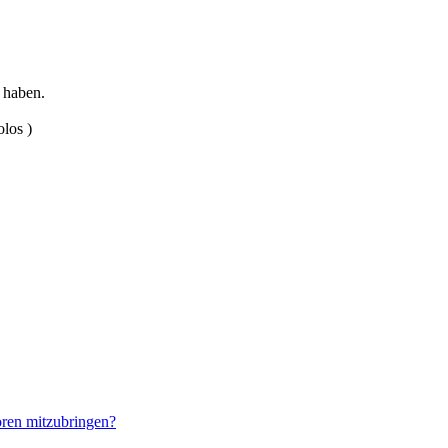
 haben.
olos )
oren mitzubringen?