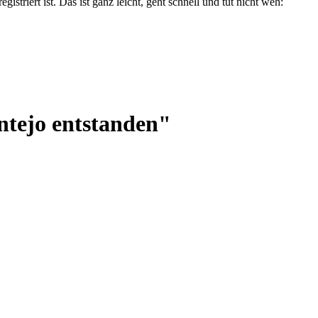
triert ist. Das ist ganz leicht, geht schnell und tut nicht weh:
entejo entstanden"