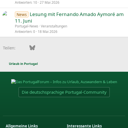
Antworten
10
27 Mai 2026
Lesung mit Fernando Amado Aymoré am
News
11. Juni
Portugal-News
Veranstaltungen
Antworten
0
18 Mai 2026
Facebook
Bluesky
LinkedIn
Pinterest
WhatsApp
E-Mail
Teilen:
Urlaub in Portugal
Die deutschsprachige Portugal-Community
Allgemeine Links
Interessante Links