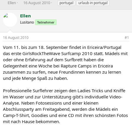
E
E
S
Ellen
16 August 2010
portugal
urlaub in portugal
r
r
c
s
s
h
Ellen
t
t
l
Lusitano
Teilnehmer
e
e
a
l
l
g
l
l
w
16 August 2010
#1
e
t
o
r
a
r
Vom 11. bis zum 18. September findet in Ericeira/Portugal
m
t
das erste GirlsRockTheWave Surfcamp 2010 statt. Mädels mit
e
oder ohne Erfahrung auf dem Surfbrett haben die
Gelegenheit eine Woche bei Rapture Camps in Ericeira
zusammen zu surfen, neue Freundinnen kennen zu lernen
und jede Menge Spaß zu haben.
Professionelle Surflehrer zeigen den Ladies Tricks und Kniffe
im Wasser und zur Unterstützung gibt’s individuelle Video-
Analyse. Neben Fotosessions und einer kleinen
Abschlussparty am Freitagabend, werden die Mädels ein
Camp-T-Shirt, Goodies und eine CD mit ihren schönsten Fotos
mit nach Hause bekommen.