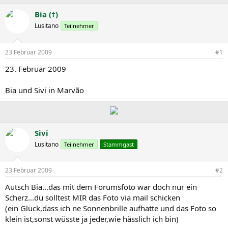
r
r
s
s
Bia (†)
t
t
Lusitano
Teilnehmer
e
e
l
l
l
l
23 Februar 2009
#1
e
t
r
a
23. Februar 2009
m
Bia und Sivi in Marvão
Sivi
Lusitano
Teilnehmer
Stammgast
23 Februar 2009
#2
Autsch Bia...das mit dem Forumsfoto war doch nur ein
Scherz...du solltest MIR das Foto via mail schicken
(ein Glück,dass ich ne Sonnenbrille aufhatte und das Foto so
klein ist,sonst wüsste ja jeder,wie hässlich ich bin)