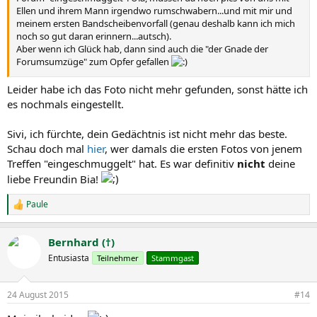
Ellen und ihrem Mann irgendwo rumschwabern...und mit mir und
meinem ersten Bandscheibenvorfall (genau deshalb kann ich mich
noch so gut daran erinnern...autsch).
Aber wenn ich Glück hab, dann sind auch die "der Gnade der
Forumsumzüge" zum Opfer gefallen
Hust,
Leider habe ich das Foto nicht mehr gefunden, sonst hätte ich
Sivi
es nochmals eingestellt.
Sivi, ich fürchte, dein Gedächtnis ist nicht mehr das beste.
Schau doch mal
hier
, wer damals die ersten Fotos von jenem
Treffen "eingeschmuggelt" hat. Es war definitiv
nicht
deine
liebe Freundin Bia!
Paule
R
e
a
Bernhard (†)
k
t
Entusiasta
Teilnehmer
Stammgast
i
o
n
24 August 2015
#14
e
n