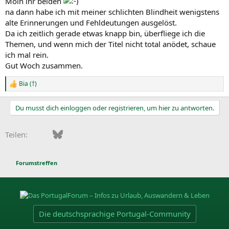
Moin ihr beiden
:
na dann habe ich mit meiner schlichten Blindheit wenigstens
alte Erinnerungen und Fehldeutungen ausgelöst.
Da ich zeitlich gerade etwas knapp bin, überfliege ich die
Themen, und wenn mich der Titel nicht total anödet, schaue
ich mal rein.
Gut Woch zusammen.
Bia (†)
R
e
a
Du musst dich einloggen oder registrieren, um hier zu antworten.
k
t
i
Facebook
Bluesky
LinkedIn
Pinterest
WhatsApp
E-Mail
Teilen:
o
n
e
n
Forumstreffen
:
Die deutschsprachige Portugal-Community