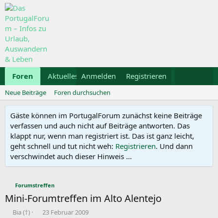
Foren
Aktuelles
Anmelden
Galerie
Registrieren
Kalender
Mietwa
Neue Beiträge
Foren durchsuchen
Gäste können im PortugalForum zunächst keine Beiträge
verfassen und auch nicht auf Beiträge antworten. Das
klappt nur, wenn man registriert ist. Das ist ganz leicht,
geht schnell und tut nicht weh:
Registrieren
. Und dann
verschwindet auch dieser Hinweis ...
Forumstreffen
Mini-Forumtreffen im Alto Alentejo
E
E
Bia (†)
23 Februar 2009