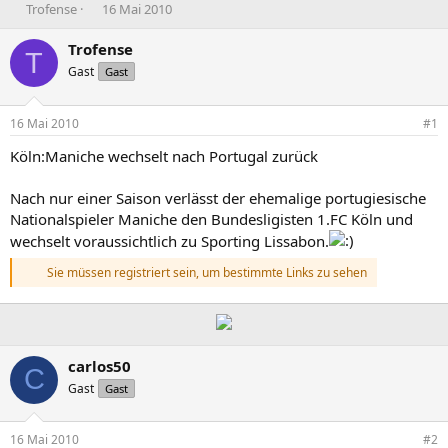
E
E
Trofense
16 Mai 2010
r
r
s
s
Trofense
T
t
t
Gast
Gast
e
e
l
l
l
l
16 Mai 2010
#1
e
t
r
a
Köln:Maniche wechselt nach Portugal zurück
m
Nach nur einer Saison verlässt der ehemalige portugiesische
Nationalspieler Maniche den Bundesligisten 1.FC Köln und
wechselt voraussichtlich zu Sporting Lissabon.
Sie müssen registriert sein, um bestimmte Links zu sehen
carlos50
C
Gast
Gast
16 Mai 2010
#2