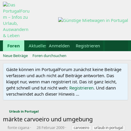
Foren
Aktuelles
Anmelden
Galerie
Registrieren
Kalender
Mietwa
Neue Beiträge
Foren durchsuchen
Gäste können im PortugalForum zunächst keine Beiträge
verfassen und auch nicht auf Beiträge antworten. Das
klappt nur, wenn man registriert ist. Das ist ganz leicht,
geht schnell und tut nicht weh:
Registrieren
. Und dann
verschwindet auch dieser Hinweis ...
Urlaub in Portugal
märkte carvoeiro und umgebung
E
E
S
fonte cigana
28 Februar 2009
carvoeiro
urlaub in portugal