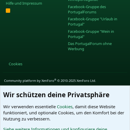
Hilfe und Impressum
Facebook-Gruppe des
R
PortugalForums
S
S
Facebook-Gruppe "Urlaub in
Portugal"
Facebook-Gruppe "Wein in
Portugal"
Das PortugalForum ohne
Werbung
Cookies
®
Community platform by XenForo
© 2010-2025 XenForo Ltd.
Wir schützen deine Privatsphäre
Wir verwenden essentielle
Cookies
, damit diese Website
funktioniert, und optionale Cookies, um den Komfort bei der
Nutzung zu verbessern.
Siehe weitere Informationen und konfiguriere deine