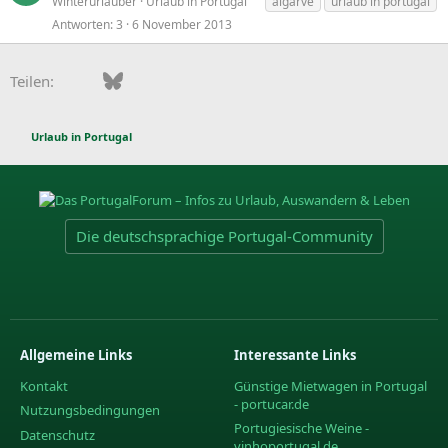
Winterurlauber
Urlaub in Portugal
algarve
urlaub in portugal
Antworten
3
6 November 2013
Facebook
Bluesky
LinkedIn
Pinterest
WhatsApp
E-Mail
Teilen:
Urlaub in Portugal
Die deutschsprachige Portugal-Community
Allgemeine Links
Interessante Links
Kontakt
Günstige Mietwagen in Portugal
- portucar.de
Nutzungsbedingungen
Portugiesische Weine -
Datenschutz
vinhoportugal.de