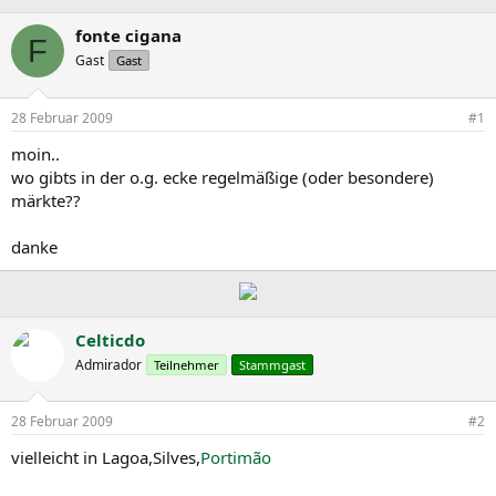
r
r
c
s
s
h
fonte cigana
F
t
t
l
Gast
Gast
e
e
a
l
l
g
l
l
w
28 Februar 2009
#1
e
t
o
r
a
r
moin..
m
t
wo gibts in der o.g. ecke regelmäßige (oder besondere)
e
märkte??
danke
Celticdo
Admirador
Teilnehmer
Stammgast
28 Februar 2009
#2
vielleicht in Lagoa,Silves,
Portimão