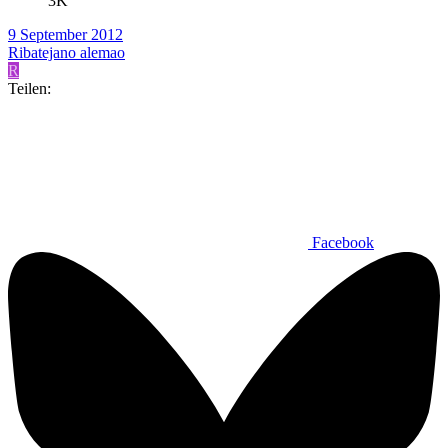
3K
9 September 2012
Ribatejano alemao
R
Teilen:
Facebook