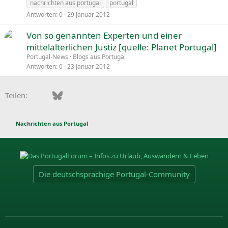
nachrichten aus portugal
portugal
Antworten
0
29 Januar 2012
Von so genannten Experten und einer
mittelalterlichen Justiz [quelle: Planet Portugal]
Portugal-News
Blogs aus Portugal
Antworten
0
23 Januar 2012
Facebook
Bluesky
LinkedIn
Pinterest
WhatsApp
E-Mail
Teilen:
Nachrichten aus Portugal
Die deutschsprachige Portugal-Community