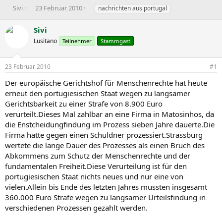
E
E
S
Sivi
23 Februar 2010
nachrichten aus portugal
r
r
c
s
s
h
Sivi
t
t
l
Lusitano
Teilnehmer
Stammgast
e
e
a
l
l
g
l
l
w
23 Februar 2010
#1
e
t
o
r
a
r
Der europäische Gerichtshof für Menschenrechte hat heute
m
t
erneut den portugiesischen Staat wegen zu langsamer
e
Gerichtsbarkeit zu einer Strafe von 8.900 Euro
verurteilt.Dieses Mal zahlbar an eine Firma in Matosinhos, da
die Enstcheidungfindung im Prozess sieben Jahre dauerte.Die
Firma hatte gegen einen Schuldner prozessiert.Strassburg
wertete die lange Dauer des Prozesses als einen Bruch des
Abkommens zum Schutz der Menschenrechte und der
fundamentalen Freiheit.Diese Verurteilung ist für den
portugiesischen Staat nichts neues und nur eine von
vielen.Allein bis Ende des letzten Jahres mussten insgesamt
360.000 Euro Strafe wegen zu langsamer Urteilsfindung in
verschiedenen Prozessen gezahlt werden.