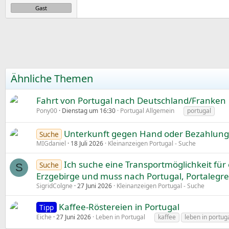
e
Gast
Ähnliche Themen
Fahrt von Portugal nach Deutschland/Franken
Pony00
Dienstag um 16:30
Portugal Allgemein
portugal
Unterkunft gegen Hand oder Bezahlung i
Suche
MIGdaniel
18 Juli 2026
Kleinanzeigen Portugal - Suche
Ich suche eine Transportmöglichkeit für 
Suche
S
Erzgebirge und muss nach Portugal, Portalegr
SigridColgne
27 Juni 2026
Kleinanzeigen Portugal - Suche
Kaffee-Röstereien in Portugal
Tipp
Eiche
27 Juni 2026
Leben in Portugal
kaffee
leben in portug