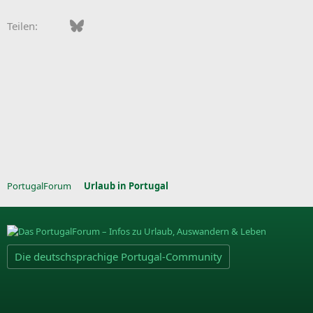
Facebook
Bluesky
LinkedIn
Pinterest
WhatsApp
E-Mail
Teilen:
PortugalForum
Urlaub in Portugal
Die deutschsprachige Portugal-Community