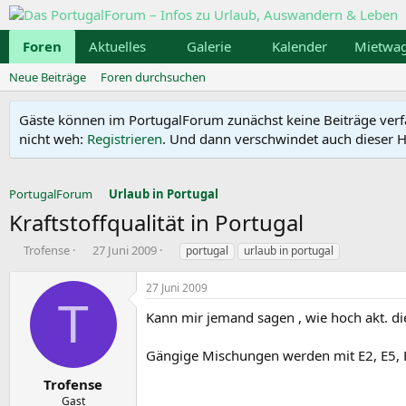
Foren
Aktuelles
Galerie
Kalender
Mietwa
Neue Beiträge
Foren durchsuchen
Gäste können im PortugalForum zunächst keine Beiträge verfass
nicht weh:
Registrieren
. Und dann verschwindet auch dieser Hi
PortugalForum
Urlaub in Portugal
Kraftstoffqualität in Portugal
E
E
S
Trofense
27 Juni 2009
portugal
urlaub in portugal
r
r
c
s
s
h
27 Juni 2009
t
t
l
T
e
e
a
Kann mir jemand sagen , wie hoch akt. die
l
l
g
l
l
w
Gängige Mischungen werden mit E2, E5, E
e
t
o
r
a
r
Trofense
m
t
Gast