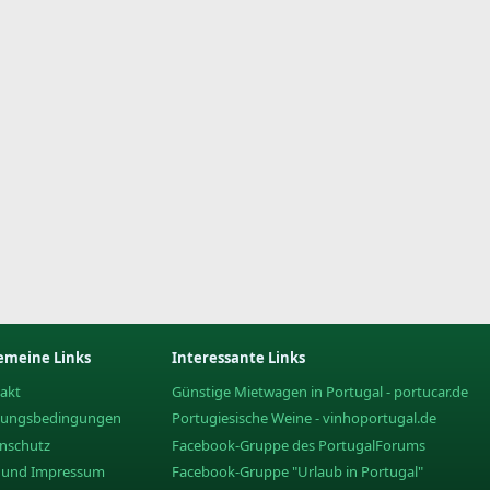
emeine Links
Interessante Links
akt
Günstige Mietwagen in Portugal - portucar.de
zungsbedingungen
Portugiesische Weine - vinhoportugal.de
nschutz
Facebook-Gruppe des PortugalForums
e und Impressum
Facebook-Gruppe "Urlaub in Portugal"