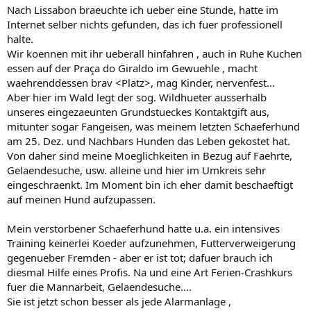
Nach Lissabon braeuchte ich ueber eine Stunde, hatte im
Internet selber nichts gefunden, das ich fuer professionell
halte.
Wir koennen mit ihr ueberall hinfahren , auch in Ruhe Kuchen
essen auf der Praça do Giraldo im Gewuehle , macht
waehrenddessen brav <Platz>, mag Kinder, nervenfest...
Aber hier im Wald legt der sog. Wildhueter ausserhalb
unseres eingezaeunten Grundstueckes Kontaktgift aus,
mitunter sogar Fangeisen, was meinem letzten Schaeferhund
am 25. Dez. und Nachbars Hunden das Leben gekostet hat.
Von daher sind meine Moeglichkeiten in Bezug auf Faehrte,
Gelaendesuche, usw. alleine und hier im Umkreis sehr
eingeschraenkt. Im Moment bin ich eher damit beschaeftigt
auf meinen Hund aufzupassen.
Mein verstorbener Schaeferhund hatte u.a. ein intensives
Training keinerlei Koeder aufzunehmen, Futterverweigerung
gegenueber Fremden - aber er ist tot; dafuer brauch ich
diesmal Hilfe eines Profis. Na und eine Art Ferien-Crashkurs
fuer die Mannarbeit, Gelaendesuche....
Sie ist jetzt schon besser als jede Alarmanlage ,