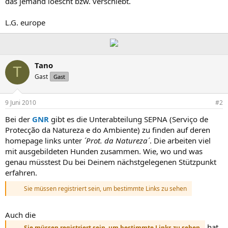
das jemand loescht bzw. verschiebt.
L.G. europe
Tano
T
Gast
Gast
9 Juni 2010
#2
Bei der
GNR
gibt es die Unterabteilung SEPNA (Serviço de
Protecção da Natureza e do Ambiente) zu finden auf deren
homepage links unter
´Prot. da Natureza´
. Die arbeiten viel
mit ausgebildeten Hunden zusammen. Wie, wo und was
genau müsstest Du bei Deinem nächstgelegenen Stützpunkt
erfahren.
Sie müssen registriert sein, um bestimmte Links zu sehen
Auch die
hat
Sie müssen registriert sein, um bestimmte Links zu sehen