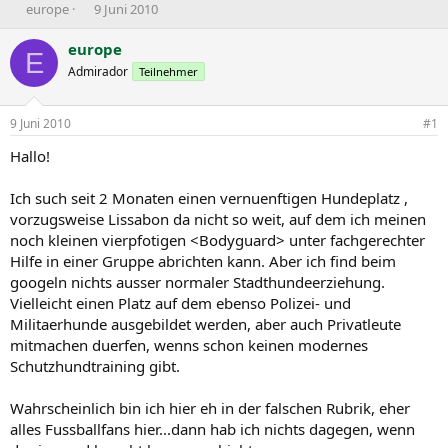
E
E
europe
9 Juni 2010
r
r
s
s
europe
E
t
t
Admirador
Teilnehmer
e
e
l
l
l
l
9 Juni 2010
#1
e
t
r
a
Hallo!
m
Ich such seit 2 Monaten einen vernuenftigen Hundeplatz ,
vorzugsweise Lissabon da nicht so weit, auf dem ich meinen
noch kleinen vierpfotigen <Bodyguard> unter fachgerechter
Hilfe in einer Gruppe abrichten kann. Aber ich find beim
googeln nichts ausser normaler Stadthundeerziehung.
Vielleicht einen Platz auf dem ebenso Polizei- und
Militaerhunde ausgebildet werden, aber auch Privatleute
mitmachen duerfen, wenns schon keinen modernes
Schutzhundtraining gibt.
Wahrscheinlich bin ich hier eh in der falschen Rubrik, eher
alles Fussballfans hier...dann hab ich nichts dagegen, wenn