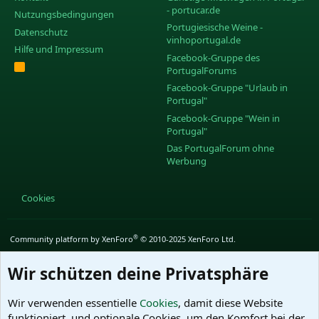
- portucar.de
Nutzungsbedingungen
Portugiesische Weine -
Datenschutz
vinhoportugal.de
Hilfe und Impressum
Facebook-Gruppe des
R
PortugalForums
S
S
Facebook-Gruppe "Urlaub in
Portugal"
Facebook-Gruppe "Wein in
Portugal"
Das PortugalForum ohne
Werbung
Cookies
®
Community platform by XenForo
© 2010-2025 XenForo Ltd.
Wir schützen deine Privatsphäre
Wir verwenden essentielle
Cookies
, damit diese Website
funktioniert, und optionale Cookies, um den Komfort bei der