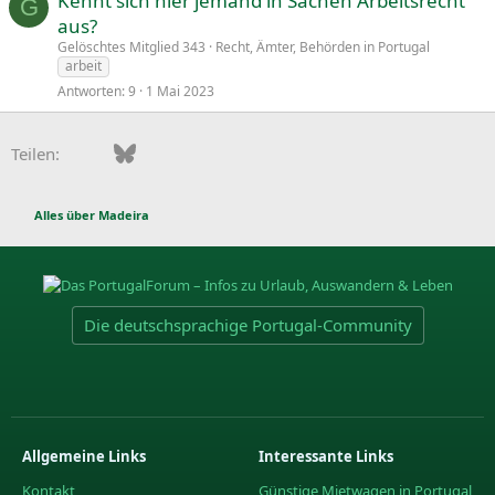
Kennt sich hier jemand in Sachen Arbeitsrecht
G
aus?
Gelöschtes Mitglied 343
Recht, Ämter, Behörden in Portugal
arbeit
Antworten
9
1 Mai 2023
Facebook
Bluesky
LinkedIn
Pinterest
WhatsApp
E-Mail
Teilen:
Alles über Madeira
Die deutschsprachige Portugal-Community
Allgemeine Links
Interessante Links
Kontakt
Günstige Mietwagen in Portugal