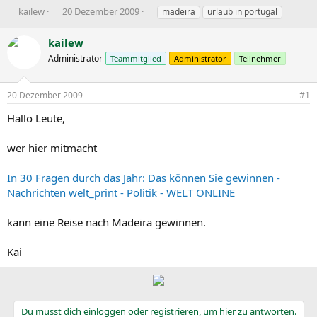
E
E
S
kailew
20 Dezember 2009
madeira
urlaub in portugal
r
r
c
s
s
h
kailew
t
t
l
Administrator
Teammitglied
Administrator
Teilnehmer
e
e
a
l
l
g
l
l
w
20 Dezember 2009
#1
e
t
o
r
a
r
Hallo Leute,
m
t
e
wer hier mitmacht
In 30 Fragen durch das Jahr: Das können Sie gewinnen -
Nachrichten welt_print - Politik - WELT ONLINE
kann eine Reise nach Madeira gewinnen.
Kai
Du musst dich einloggen oder registrieren, um hier zu antworten.