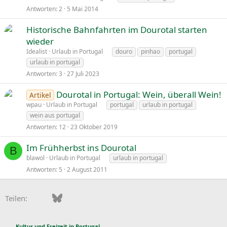
Antworten
2
5 Mai 2014
Historische Bahnfahrten im Dourotal starten
wieder
Idealist
Urlaub in Portugal
douro
pinhao
portugal
urlaub in portugal
Antworten
3
27 Juli 2023
Dourotal in Portugal: Wein, überall Wein!
Artikel
wpau
Urlaub in Portugal
portugal
urlaub in portugal
wein aus portugal
Antworten
12
23 Oktober 2019
Im Frühherbst ins Dourotal
B
blawol
Urlaub in Portugal
urlaub in portugal
Antworten
5
2 August 2011
Facebook
Bluesky
LinkedIn
Pinterest
WhatsApp
E-Mail
Teilen:
Kultur und Freizeit in Portugal