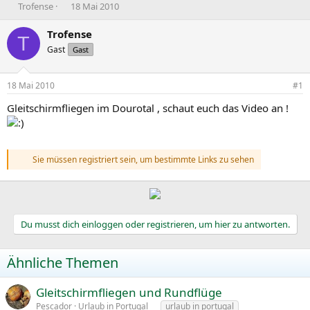
E
E
Trofense
18 Mai 2010
r
r
s
s
Trofense
T
t
t
Gast
Gast
e
e
l
l
l
l
18 Mai 2010
#1
e
t
r
a
Gleitschirmfliegen im Dourotal , schaut euch das Video an !
m
Sie müssen registriert sein, um bestimmte Links zu sehen
Du musst dich einloggen oder registrieren, um hier zu antworten.
Ähnliche Themen
Gleitschirmfliegen und Rundflüge
Pescador
Urlaub in Portugal
urlaub in portugal