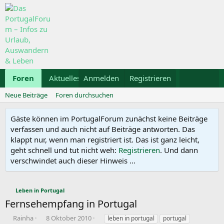
Foren
Aktuelles
Anmelden
Galerie
Registrieren
Kalender
Mietwa
Neue Beiträge
Foren durchsuchen
Gäste können im PortugalForum zunächst keine Beiträge
verfassen und auch nicht auf Beiträge antworten. Das
klappt nur, wenn man registriert ist. Das ist ganz leicht,
geht schnell und tut nicht weh:
Registrieren
. Und dann
verschwindet auch dieser Hinweis ...
Leben in Portugal
Fernsehempfang in Portugal
E
E
S
Rainha
8 Oktober 2010
leben in portugal
portugal