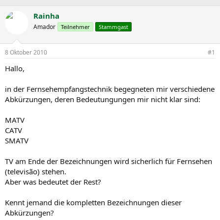
r
r
c
s
s
h
Rainha
t
t
l
Amador
Teilnehmer
Stammgast
e
e
a
l
l
g
l
l
w
8 Oktober 2010
#1
e
t
o
r
a
r
Hallo,
m
t
e
in der Fernsehempfangstechnik begegneten mir verschiedene
Abkürzungen, deren Bedeutungungen mir nicht klar sind:
MATV
CATV
SMATV
TV am Ende der Bezeichnungen wird sicherlich für Fernsehen
(televisão) stehen.
Aber was bedeutet der Rest?
Kennt jemand die kompletten Bezeichnungen dieser
Abkürzungen?