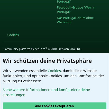
Portugal"
Facebook-Gruppe "Wein in
Portugal"
Das PortugalForum ohne
Werbung
Cookies
®
Community platform by XenForo
© 2010-2025 XenForo Ltd.
Wir schützen deine Privatsphäre
Wir verwenden essentielle
Cookies
, damit diese Website
funktioniert, und optionale Cookies, um den Komfort bei der
Nutzung zu verbessern.
Siehe weitere Informationen und konfiguriere deine
Einstellungen
Alle Cookies akzeptieren