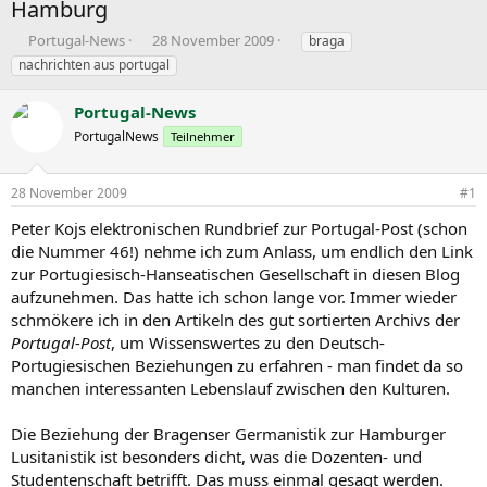
Hamburg
E
E
S
Portugal-News
28 November 2009
braga
r
r
c
nachrichten aus portugal
s
s
h
t
t
l
Portugal-News
e
e
a
l
PortugalNews
l
g
Teilnehmer
l
l
w
e
t
o
28 November 2009
#1
r
a
r
m
t
Peter Kojs elektronischen Rundbrief zur Portugal-Post (schon
e
die Nummer 46!) nehme ich zum Anlass, um endlich den Link
zur Portugiesisch-Hanseatischen Gesellschaft in diesen Blog
aufzunehmen. Das hatte ich schon lange vor. Immer wieder
schmökere ich in den Artikeln des gut sortierten Archivs der
Portugal-Post
, um Wissenswertes zu den Deutsch-
Portugiesischen Beziehungen zu erfahren - man findet da so
manchen interessanten Lebenslauf zwischen den Kulturen.
Die Beziehung der Bragenser Germanistik zur Hamburger
Lusitanistik ist besonders dicht, was die Dozenten- und
Studentenschaft betrifft. Das muss einmal gesagt werden.