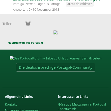
Portugal-News
Blogs aus Portugal
arcos de valdevez
Antworten
0
10 November 2013
Facebook
Bluesky
LinkedIn
Pinterest
WhatsApp
E-Mail
Teilen:
Nachrichten aus Portugal
Die deutschsprachige Portugal-Community
Allgemeine Links
Interessante Links
Kontakt
Günstige Mietwagen in Portugal
- portucar.de
Nutzungsbedingungen