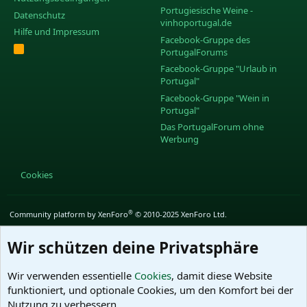
Portugiesische Weine -
Datenschutz
vinhoportugal.de
Hilfe und Impressum
Facebook-Gruppe des
R
PortugalForums
S
S
Facebook-Gruppe "Urlaub in
Portugal"
Facebook-Gruppe "Wein in
Portugal"
Das PortugalForum ohne
Werbung
Cookies
®
Community platform by XenForo
© 2010-2025 XenForo Ltd.
Wir schützen deine Privatsphäre
Wir verwenden essentielle
Cookies
, damit diese Website
funktioniert, und optionale Cookies, um den Komfort bei der
Nutzung zu verbessern.