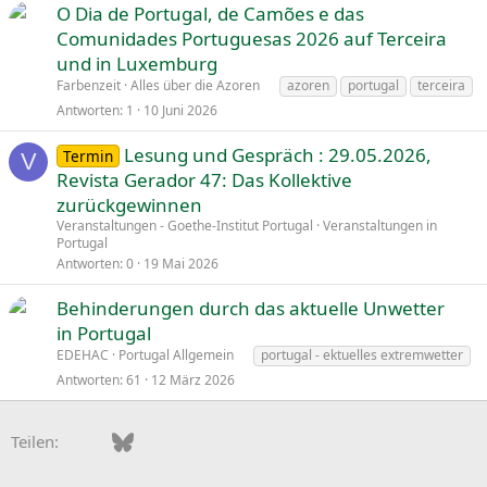
O Dia de Portugal, de Camões e das
Comunidades Portuguesas 2026 auf Terceira
und in Luxemburg
Farbenzeit
Alles über die Azoren
azoren
portugal
terceira
Antworten
1
10 Juni 2026
Lesung und Gespräch : 29.05.2026,
Termin
V
Revista Gerador 47: Das Kollektive
zurückgewinnen
Veranstaltungen - Goethe-Institut Portugal
Veranstaltungen in
Portugal
Antworten
0
19 Mai 2026
Behinderungen durch das aktuelle Unwetter
n
in Portugal
g
EDEHAC
Portugal Allgemein
portugal - ektuelles extremwetter
e
Antworten
61
12 März 2026
p
i
Facebook
Bluesky
LinkedIn
Pinterest
WhatsApp
E-Mail
Teilen:
n
n