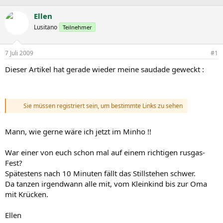
r
r
c
s
s
h
Ellen
t
t
l
Lusitano
Teilnehmer
e
e
a
l
l
g
l
l
w
7 Juli 2009
#1
e
t
o
r
a
r
Dieser Artikel hat gerade wieder meine saudade geweckt :
m
t
e
Sie müssen registriert sein, um bestimmte Links zu sehen
Mann, wie gerne wäre ich jetzt im Minho !!
War einer von euch schon mal auf einem richtigen rusgas-
Fest?
Spätestens nach 10 Minuten fällt das Stillstehen schwer.
Da tanzen irgendwann alle mit, vom Kleinkind bis zur Oma
mit Krücken.
Ellen