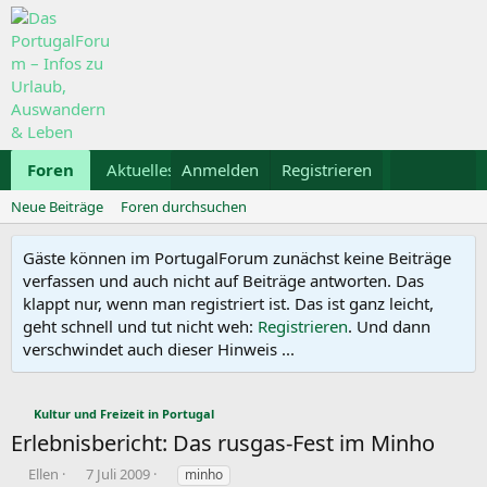
Foren
Aktuelles
Anmelden
Galerie
Registrieren
Kalender
Mietwa
Neue Beiträge
Foren durchsuchen
Gäste können im PortugalForum zunächst keine Beiträge
verfassen und auch nicht auf Beiträge antworten. Das
klappt nur, wenn man registriert ist. Das ist ganz leicht,
geht schnell und tut nicht weh:
Registrieren
. Und dann
verschwindet auch dieser Hinweis ...
Kultur und Freizeit in Portugal
Erlebnisbericht: Das rusgas-Fest im Minho
E
E
S
Ellen
7 Juli 2009
minho