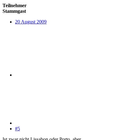
Teilnehmer
Stammgast
20 August 2009
#5
Ist zwar nicht Lissabon oder Porto, aber...