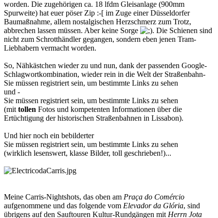
worden. Die zugehörigen ca. 18 lfdm Gleisanlage (900mm
Spurweite) hat euer pöser Zip :-[ im Zuge einer Düsseldorfer
Baumaßnahme, allem nostalgischen Herzschmerz zum Trotz,
abbrechen lassen müssen. Aber keine Sorge
. Die Schienen sind
nicht zum Schrotthändler gegangen, sondern eben jenen Tram-
Liebhabern vermacht worden.
So, Nähkästchen wieder zu und nun, dank der passenden Google-
Schlagwortkombination, wieder rein in die Welt der Straßenbahn-
Sie müssen registriert sein, um bestimmte Links zu sehen
und -
Sie müssen registriert sein, um bestimmte Links zu sehen
(mit
tollen
Fotos und kompetenten Informationen über die
Ertüchtigung der historischen Straßenbahnen in Lissabon).
Und hier noch ein bebilderter
Sie müssen registriert sein, um bestimmte Links zu sehen
(wirklich lesenswert, klasse Bilder, toll geschrieben!)...
Meine Carris-Nightshots, das oben am
Praça do Comércio
aufgenommene und das folgende vom
Elevador da Glória
, sind
übrigens auf den Sauftouren Kultur-Rundgängen mit
Herrn Jota