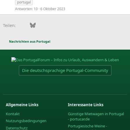
portugal
Antworten
10
6 Oktober 2023
Facebook
Bluesky
LinkedIn
Pinterest
WhatsApp
E-Mail
Teilen:
Nachrichten aus Portugal
Die deutschsprachige Portugal-Community
Allgemeine Links
Interessante Links
Kontakt
Günstige Mietwagen in Portugal
- portucar.de
Nutzungsbedingungen
Portugiesische Weine -
Datenschutz