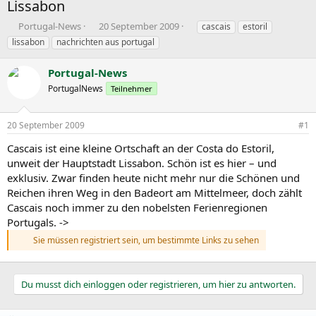
Lissabon
E
E
S
Portugal-News
20 September 2009
cascais
estoril
r
r
c
lissabon
nachrichten aus portugal
s
s
h
t
t
l
Portugal-News
e
e
a
l
PortugalNews
l
g
Teilnehmer
l
l
w
e
t
o
20 September 2009
#1
r
a
r
m
t
Cascais ist eine kleine Ortschaft an der Costa do Estoril,
e
unweit der Hauptstadt Lissabon. Schön ist es hier – und
exklusiv. Zwar finden heute nicht mehr nur die Schönen und
Reichen ihren Weg in den Badeort am Mittelmeer, doch zählt
Cascais noch immer zu den nobelsten Ferienregionen
Portugals. ->
Sie müssen registriert sein, um bestimmte Links zu sehen
Du musst dich einloggen oder registrieren, um hier zu antworten.