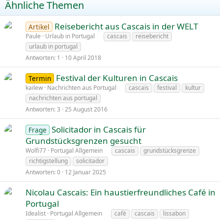
Ähnliche Themen
Reisebericht aus Cascais in der WELT
Artikel
Paule
Urlaub in Portugal
cascais
reisebericht
urlaub in portugal
Antworten
1
10 April 2018
Festival der Kulturen in Cascais
Termin
kailew
Nachrichten aus Portugal
cascais
festival
kultur
nachrichten aus portugal
Antworten
3
25 August 2016
Solicitador in Cascais für
Frage
Grundstücksgrenzen gesucht
Wolfi77
Portugal Allgemein
cascais
grundstücksgrenze
richtigstellung
solicitador
Antworten
0
12 Januar 2025
Nicolau Cascais: Ein haustierfreundliches Café in
Portugal
Idealist
Portugal Allgemein
café
cascais
lissabon