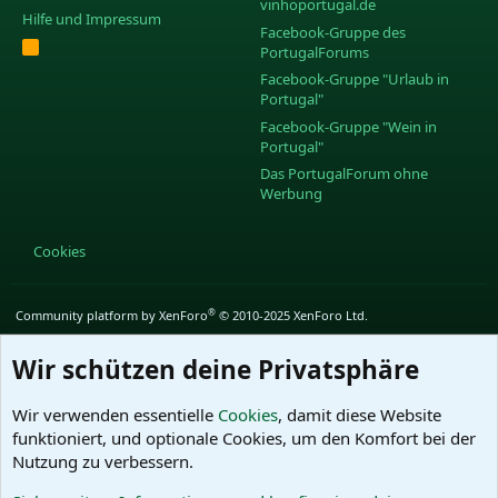
vinhoportugal.de
Hilfe und Impressum
Facebook-Gruppe des
R
PortugalForums
S
S
Facebook-Gruppe "Urlaub in
Portugal"
Facebook-Gruppe "Wein in
Portugal"
Das PortugalForum ohne
Werbung
Cookies
®
Community platform by XenForo
© 2010-2025 XenForo Ltd.
Wir schützen deine Privatsphäre
Wir verwenden essentielle
Cookies
, damit diese Website
funktioniert, und optionale Cookies, um den Komfort bei der
Nutzung zu verbessern.