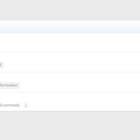
d
fernsehen
 Grammatik,
2