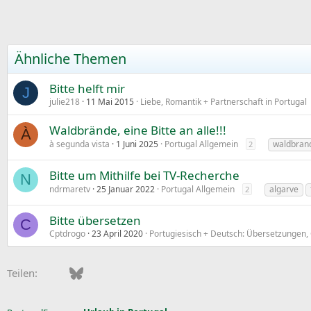
Ähnliche Themen
Bitte helft mir
J
julie218
11 Mai 2015
Liebe, Romantik + Partnerschaft in Portugal
Waldbrände, eine Bitte an alle!!!
À
à segunda vista
1 Juni 2025
Portugal Allgemein
waldbran
2
Bitte um Mithilfe bei TV-Recherche
N
ndrmaretv
25 Januar 2022
Portugal Allgemein
algarve
2
Bitte übersetzen
C
Cptdrogo
23 April 2020
Portugiesisch + Deutsch: Übersetzungen,
Facebook
Bluesky
LinkedIn
Pinterest
WhatsApp
E-Mail
Teilen: