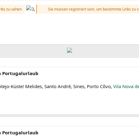
,
inks zu sehen
Sie müssen registriert sein, um bestimmte Links zu 
n Portugalurlaub
entejo-Küste! Melides, Santo André, Sines, Porto Côvo,
Vila Nova d
n Portugalurlaub