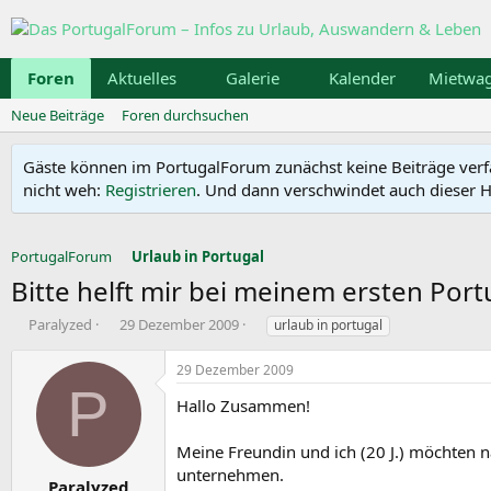
Foren
Aktuelles
Galerie
Kalender
Mietwa
Neue Beiträge
Foren durchsuchen
Gäste können im PortugalForum zunächst keine Beiträge verfass
nicht weh:
Registrieren
. Und dann verschwindet auch dieser Hi
PortugalForum
Urlaub in Portugal
Bitte helft mir bei meinem ersten Por
E
E
S
Paralyzed
29 Dezember 2009
urlaub in portugal
r
r
c
s
s
h
29 Dezember 2009
t
t
l
P
e
e
a
Hallo Zusammen!
l
l
g
l
l
w
Meine Freundin und ich (20 J.) möchten
e
t
o
unternehmen.
r
a
r
Paralyzed