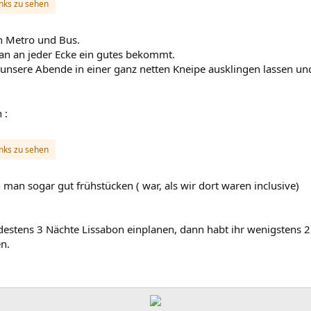
inks zu sehen
an Metro und Bus.
man an jeder Ecke ein gutes bekommt.
sere Abende in einer ganz netten Kneipe ausklingen lassen und fü
 :
inks zu sehen
 man sogar gut frühstücken ( war, als wir dort waren inclusive)
destens 3 Nächte Lissabon einplanen, dann habt ihr wenigstens 
n.