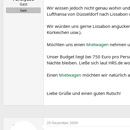
m
t
Gast
Wir wissen jedoch nicht genau wohin und w
e
Gast
Lufthansa von Düsseldorf nach Lissabon 
Wir würden uns gerne Lissabon angucken,
Korkeichen usw.).
Möchten uns einen
Mietwagen
nehmen un
Unser Budget liegt bei 750 Euro pro Pers
Nächte bleiben. Ließe sich laut HRS.de w
Einen
Mietwagen
möchten wir natürlich a
Liebe Grüße und einen guten Rutsch!
29 Dezember 2009