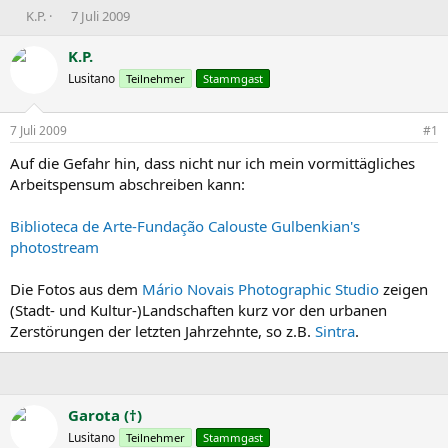
E
E
K.P.
7 Juli 2009
r
r
s
s
K.P.
t
t
Lusitano
Teilnehmer
Stammgast
e
e
l
l
l
l
7 Juli 2009
#1
e
t
r
a
Auf die Gefahr hin, dass nicht nur ich mein vormittägliches
m
Arbeitspensum abschreiben kann:
Biblioteca de Arte-Fundação Calouste Gulbenkian's
photostream
Die Fotos aus dem
Mário Novais Photographic Studio
zeigen
(Stadt- und Kultur-)Landschaften kurz vor den urbanen
Zerstörungen der letzten Jahrzehnte, so z.B.
Sintra
.
Garota (†)
Lusitano
Teilnehmer
Stammgast