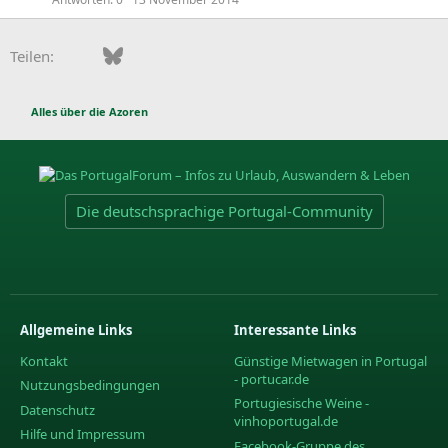
Facebook
Bluesky
LinkedIn
Pinterest
WhatsApp
E-Mail
Teilen:
Alles über die Azoren
Die deutschsprachige Portugal-Community
Allgemeine Links
Interessante Links
Kontakt
Günstige Mietwagen in Portugal
- portucar.de
Nutzungsbedingungen
Portugiesische Weine -
Datenschutz
vinhoportugal.de
Hilfe und Impressum
Facebook-Gruppe des