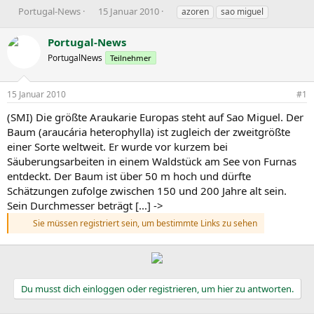
E
E
S
Portugal-News
15 Januar 2010
azoren
sao miguel
r
r
c
s
s
h
Portugal-News
t
t
l
PortugalNews
Teilnehmer
e
e
a
l
l
g
l
l
w
15 Januar 2010
#1
e
t
o
r
a
r
(SMI) Die größte Araukarie Europas steht auf Sao Miguel. Der
m
t
Baum (araucária heterophylla) ist zugleich der zweitgrößte
e
einer Sorte weltweit. Er wurde vor kurzem bei
Säuberungsarbeiten in einem Waldstück am See von Furnas
entdeckt. Der Baum ist über 50 m hoch und dürfte
Schätzungen zufolge zwischen 150 und 200 Jahre alt sein.
Sein Durchmesser beträgt [...] ->
Sie müssen registriert sein, um bestimmte Links zu sehen
Du musst dich einloggen oder registrieren, um hier zu antworten.