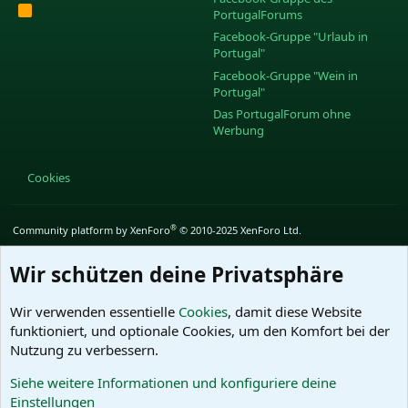
R
PortugalForums
S
S
Facebook-Gruppe "Urlaub in
Portugal"
Facebook-Gruppe "Wein in
Portugal"
Das PortugalForum ohne
Werbung
Cookies
®
Community platform by XenForo
© 2010-2025 XenForo Ltd.
Wir schützen deine Privatsphäre
Wir verwenden essentielle
Cookies
, damit diese Website
funktioniert, und optionale Cookies, um den Komfort bei der
Nutzung zu verbessern.
Siehe weitere Informationen und konfiguriere deine
Einstellungen