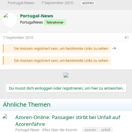
E
E
S
Portugal-News
7 September 2010
azoren
r
r
c
s
s
h
Portugal-News
t
t
l
PortugalNews
Teilnehmer
e
e
a
l
l
g
l
l
w
7 September 2010
#1
e
t
o
r
a
r
->
Sie müssen registriert sein, um bestimmte Links zu sehen
m
t
e
Sie müssen registriert sein, um bestimmte Links zu sehen
Du musst dich einloggen oder registrieren, um hier zu antworten.
Ähnliche Themen
Azoren-Online: Passagier stirbt bei Unfall auf
Azorenfähre
Portugal-News
Alles über die Azoren
azoren
unfall