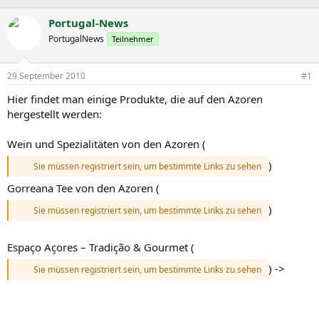
r
r
c
s
s
h
Portugal-News
t
t
l
PortugalNews
Teilnehmer
e
e
a
l
l
g
l
l
w
29 September 2010
#1
e
t
o
r
a
r
Hier findet man einige Produkte, die auf den Azoren
m
t
hergestellt werden:
e
Wein und Spezialitäten von den Azoren (
)
Sie müssen registriert sein, um bestimmte Links zu sehen
Gorreana Tee von den Azoren (
)
Sie müssen registriert sein, um bestimmte Links zu sehen
Espaço Açores – Tradição & Gourmet (
) ->
Sie müssen registriert sein, um bestimmte Links zu sehen