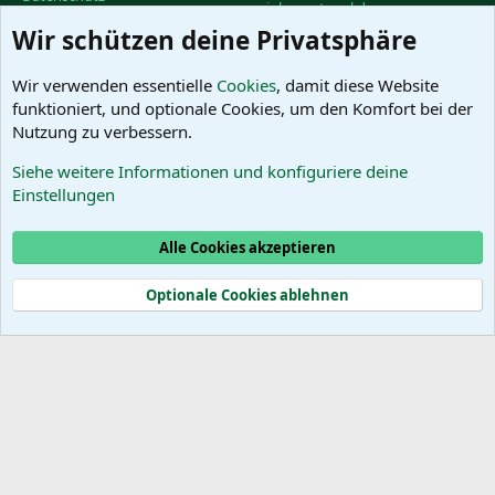
vinhoportugal.de
Hilfe und Impressum
Wir schützen deine Privatsphäre
Facebook-Gruppe des
R
PortugalForums
S
S
Facebook-Gruppe "Urlaub in
Wir verwenden essentielle
Cookies
, damit diese Website
Portugal"
funktioniert, und optionale Cookies, um den Komfort bei der
Facebook-Gruppe "Wein in
Nutzung zu verbessern.
Portugal"
Siehe weitere Informationen und konfiguriere deine
Das PortugalForum ohne
Einstellungen
Werbung
Alle Cookies akzeptieren
Cookies
Optionale Cookies ablehnen
®
Community platform by XenForo
© 2010-2025 XenForo Ltd.