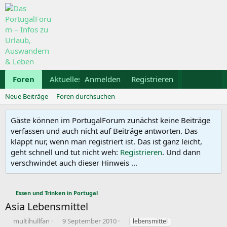
Foren
Aktuelles
Anmelden
Galerie
Registrieren
Kalender
Mietwa
Neue Beiträge
Foren durchsuchen
Gäste können im PortugalForum zunächst keine Beiträge
verfassen und auch nicht auf Beiträge antworten. Das
klappt nur, wenn man registriert ist. Das ist ganz leicht,
geht schnell und tut nicht weh:
Registrieren
. Und dann
verschwindet auch dieser Hinweis ...
Essen und Trinken in Portugal
Asia Lebensmittel
E
E
S
multihullfan
9 September 2010
lebensmittel