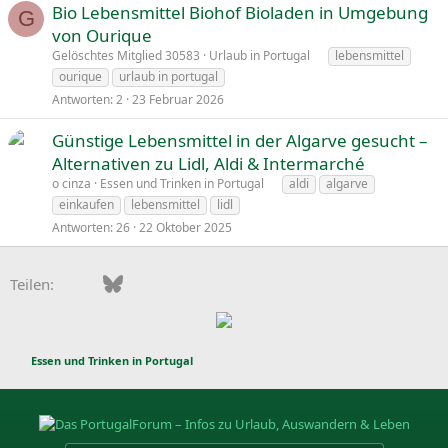
Bio Lebensmittel Biohof Bioladen in Umgebung
G
von Ourique
Gelöschtes Mitglied 30583
Urlaub in Portugal
lebensmittel
ourique
urlaub in portugal
Antworten
2
23 Februar 2026
Günstige Lebensmittel in der Algarve gesucht –
Alternativen zu Lidl, Aldi & Intermarché
o cinza
Essen und Trinken in Portugal
aldi
algarve
einkaufen
lebensmittel
lidl
Antworten
26
22 Oktober 2025
Facebook
Bluesky
LinkedIn
Pinterest
WhatsApp
E-Mail
Teilen:
Essen und Trinken in Portugal