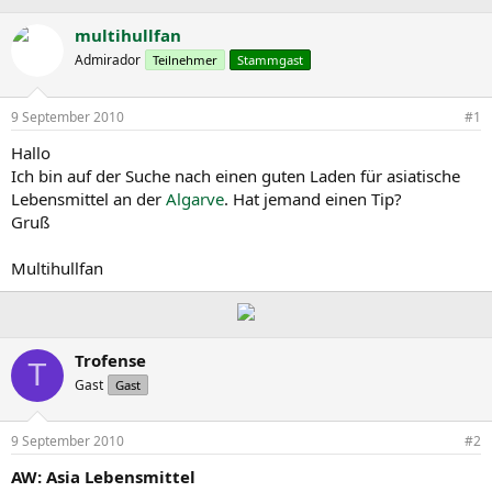
r
r
c
s
s
h
multihullfan
t
t
l
Admirador
Teilnehmer
Stammgast
e
e
a
l
l
g
l
l
w
9 September 2010
#1
e
t
o
r
a
r
Hallo
m
t
Ich bin auf der Suche nach einen guten Laden für asiatische
e
Lebensmittel an der
Algarve
. Hat jemand einen Tip?
Gruß
Multihullfan
Trofense
T
Gast
Gast
9 September 2010
#2
AW: Asia Lebensmittel