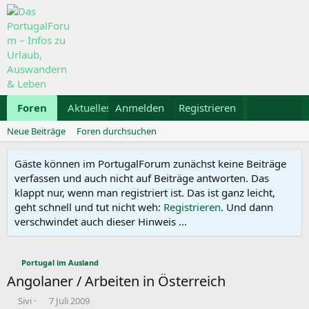
Foren
Aktuelles
Anmelden
Galerie
Registrieren
Kalender
Mietwa
Neue Beiträge
Foren durchsuchen
Gäste können im PortugalForum zunächst keine Beiträge
verfassen und auch nicht auf Beiträge antworten. Das
klappt nur, wenn man registriert ist. Das ist ganz leicht,
geht schnell und tut nicht weh:
Registrieren
. Und dann
verschwindet auch dieser Hinweis ...
Portugal im Ausland
Angolaner / Arbeiten in Österreich
E
E
Sivi
7 Juli 2009