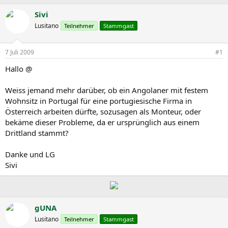
r
r
s
s
Sivi
t
t
Lusitano
Teilnehmer
Stammgast
e
e
l
l
l
l
7 Juli 2009
#1
e
t
r
a
Hallo @
m
Weiss jemand mehr darüber, ob ein Angolaner mit festem
Wohnsitz in Portugal für eine portugiesische Firma in
Österreich arbeiten dürfte, sozusagen als Monteur, oder
bekäme dieser Probleme, da er ursprünglich aus einem
Drittland stammt?
Danke und LG
Sivi
gUNA
Lusitano
Teilnehmer
Stammgast