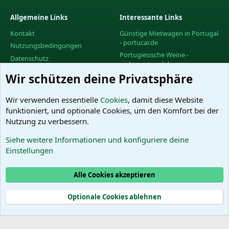
Allgemeine Links
Interessante Links
Kontakt
Günstige Mietwagen in Portugal
- portucar.de
Nutzungsbedingungen
Portugiesische Weine -
Datenschutz
vinhoportugal.de
Hilfe und Impressum
Wir schützen deine Privatsphäre
Facebook-Gruppe des
R
PortugalForums
S
S
Facebook-Gruppe "Urlaub in
Wir verwenden essentielle
Cookies
, damit diese Website
Portugal"
funktioniert, und optionale Cookies, um den Komfort bei der
Facebook-Gruppe "Wein in
Nutzung zu verbessern.
Portugal"
Siehe weitere Informationen und konfiguriere deine
Das PortugalForum ohne
Einstellungen
Werbung
Alle Cookies akzeptieren
Cookies
Optionale Cookies ablehnen
®
Community platform by XenForo
© 2010-2025 XenForo Ltd.