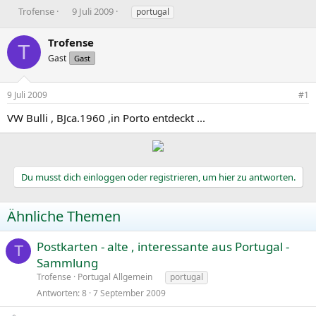
E
E
S
Trofense
9 Juli 2009
portugal
r
r
c
s
s
h
Trofense
T
t
t
l
Gast
Gast
e
e
a
l
l
g
l
l
w
9 Juli 2009
#1
e
t
o
r
a
r
VW Bulli , BJca.1960 ,in Porto entdeckt ...
m
t
e
Du musst dich einloggen oder registrieren, um hier zu antworten.
Ähnliche Themen
Postkarten - alte , interessante aus Portugal -
T
Sammlung
Trofense
Portugal Allgemein
portugal
Antworten
8
7 September 2009