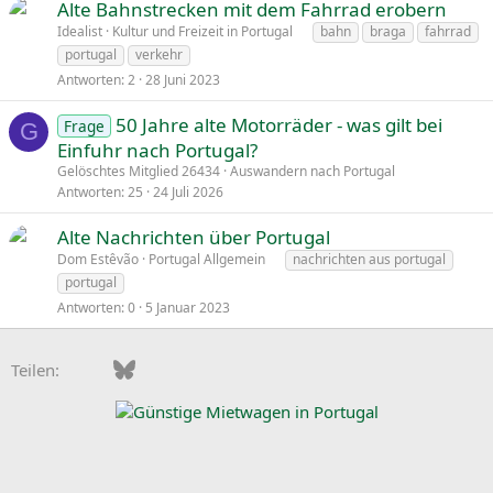
Alte Bahnstrecken mit dem Fahrrad erobern
Idealist
Kultur und Freizeit in Portugal
bahn
braga
fahrrad
portugal
verkehr
Antworten
2
28 Juni 2023
50 Jahre alte Motorräder - was gilt bei
Frage
G
Einfuhr nach Portugal?
Gelöschtes Mitglied 26434
Auswandern nach Portugal
Antworten
25
24 Juli 2026
Alte Nachrichten über Portugal
Dom Estêvão
Portugal Allgemein
nachrichten aus portugal
portugal
Antworten
0
5 Januar 2023
Facebook
Bluesky
LinkedIn
Pinterest
WhatsApp
E-Mail
Teilen: