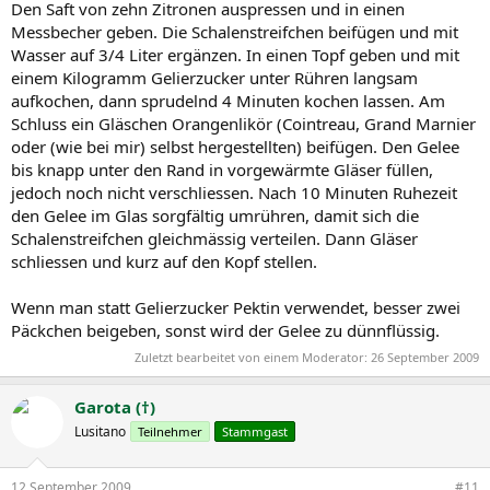
Den Saft von zehn Zitronen auspressen und in einen
Messbecher geben. Die Schalenstreifchen beifügen und mit
Wasser auf 3/4 Liter ergänzen. In einen Topf geben und mit
einem Kilogramm Gelierzucker unter Rühren langsam
aufkochen, dann sprudelnd 4 Minuten kochen lassen. Am
Schluss ein Gläschen Orangenlikör (Cointreau, Grand Marnier
oder (wie bei mir) selbst hergestellten) beifügen. Den Gelee
bis knapp unter den Rand in vorgewärmte Gläser füllen,
jedoch noch nicht verschliessen. Nach 10 Minuten Ruhezeit
den Gelee im Glas sorgfältig umrühren, damit sich die
Schalenstreifchen gleichmässig verteilen. Dann Gläser
schliessen und kurz auf den Kopf stellen.
Wenn man statt Gelierzucker Pektin verwendet, besser zwei
Päckchen beigeben, sonst wird der Gelee zu dünnflüssig.
Zuletzt bearbeitet von einem Moderator:
26 September 2009
Garota (†)
Lusitano
Teilnehmer
Stammgast
12 September 2009
#11