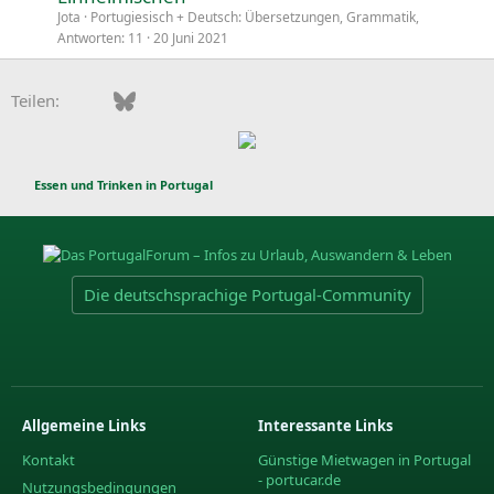
Jota
Portugiesisch + Deutsch: Übersetzungen, Grammatik,
Antworten
11
20 Juni 2021
Facebook
Bluesky
LinkedIn
Pinterest
WhatsApp
E-Mail
Teilen:
Essen und Trinken in Portugal
Die deutschsprachige Portugal-Community
Allgemeine Links
Interessante Links
Kontakt
Günstige Mietwagen in Portugal
- portucar.de
Nutzungsbedingungen