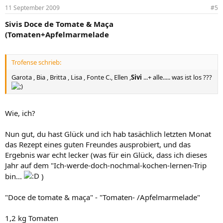
11 September 2009
#5
Sivis Doce de Tomate & Maça
(Tomaten+Apfelmarmelade
Trofense schrieb:
Garota , Bia , Britta , Lisa , Fonte C., Ellen ,
Sivi
...+ alle..... was ist los ???
Wie, ich?
Nun gut, du hast Glück und ich hab tasächlich letzten Monat
das Rezept eines guten Freundes ausprobiert, und das
Ergebnis war echt lecker (was für ein Glück, dass ich dieses
Jahr auf dem "Ich-werde-doch-nochmal-kochen-lernen-Trip
bin...
)
"Doce de tomate & maça" - "Tomaten- /Apfelmarmelade"
1,2 kg Tomaten