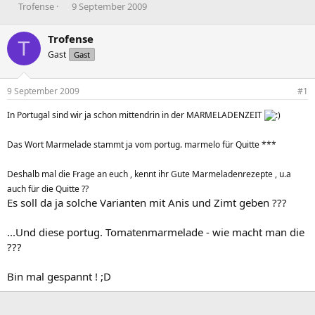
E
E
Trofense
9 September 2009
r
r
s
s
Trofense
T
t
t
Gast
Gast
e
e
l
l
l
l
9 September 2009
#1
e
t
r
a
In Portugal sind wir ja schon mittendrin in der MARMELADENZEIT
m
Das Wort Marmelade stammt ja vom portug. marmelo für Quitte ***
Deshalb mal die Frage an euch , kennt ihr Gute Marmeladenrezepte , u.a
auch für die Quitte ??
Es soll da ja solche Varianten mit Anis und Zimt geben ???
...Und diese portug. Tomatenmarmelade - wie macht man die
???
Bin mal gespannt ! ;D