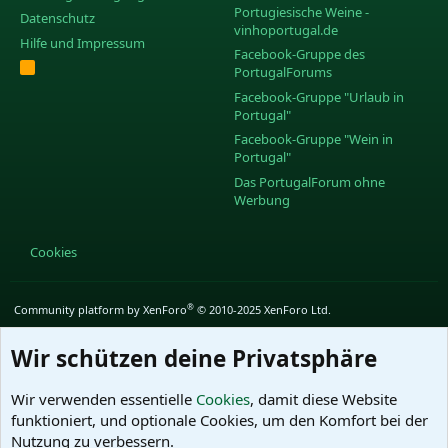
Portugiesische Weine -
Datenschutz
vinhoportugal.de
Hilfe und Impressum
Facebook-Gruppe des
R
PortugalForums
S
S
Facebook-Gruppe "Urlaub in
Portugal"
Facebook-Gruppe "Wein in
Portugal"
Das PortugalForum ohne
Werbung
Cookies
®
Community platform by XenForo
© 2010-2025 XenForo Ltd.
Wir schützen deine Privatsphäre
Wir verwenden essentielle
Cookies
, damit diese Website
funktioniert, und optionale Cookies, um den Komfort bei der
Nutzung zu verbessern.