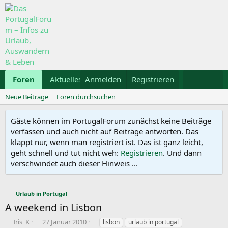
Foren
Aktuelles
Anmelden
Galerie
Registrieren
Kalender
Mietwa
Neue Beiträge
Foren durchsuchen
Gäste können im PortugalForum zunächst keine Beiträge
verfassen und auch nicht auf Beiträge antworten. Das
klappt nur, wenn man registriert ist. Das ist ganz leicht,
geht schnell und tut nicht weh:
Registrieren
. Und dann
verschwindet auch dieser Hinweis ...
Urlaub in Portugal
A weekend in Lisbon
E
E
S
Iris_K
27 Januar 2010
lisbon
urlaub in portugal