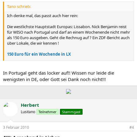
Tano schrieb:
Ich denke mal, das passt auch hier rein:
Die westlichste Hauptstadt Europas: Lissabon. Nick Benjamin reist
für WISO nach Portugal und darf an einem Wochenende nicht mehr
als 150 Euro ausgeben. Geht die Rechnug auf ? Ein ZDF-Bericht auch
über Lokale, die wir kennen !
150 Euro für ein Wochende in LX
Zwar ganz nett alles, - ich mach´s günstiger ...
In Portugal geht das locker auf!! Wissen nur leide die
Tano
wenigsten in DE, oder Gott sei Dank noch nicht!!!
Herbert
Lusitano
Teilnehmer
Stammgast
3 Februar 2010
#4