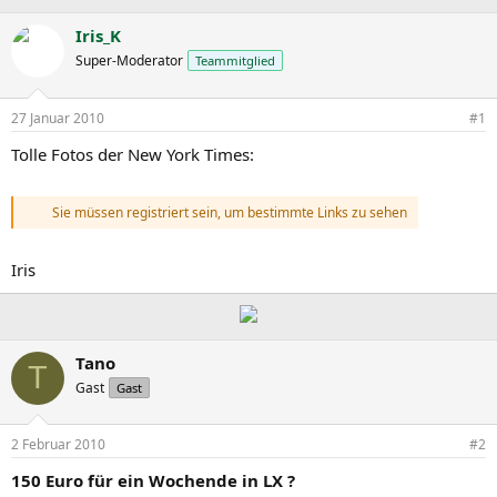
r
r
c
s
s
h
Iris_K
t
t
l
Super-Moderator
Teammitglied
e
e
a
l
l
g
l
l
w
27 Januar 2010
#1
e
t
o
r
a
r
Tolle Fotos der New York Times:
m
t
e
Sie müssen registriert sein, um bestimmte Links zu sehen
Iris
Tano
T
Gast
Gast
2 Februar 2010
#2
150 Euro für ein Wochende in LX ?