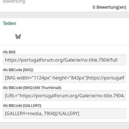
0
Bewertung
,
0 Bewertung(en)
0
0
S
Teilen
t
e
Facebook
Bluesky
LinkedIn
Pinterest
WhatsApp
E-Mail
r
n
(
e
Als Bild
)
Als BBCode [IMG]
Als BBCode [IMG] (Mit Thumbnail)
Als BBCode [GALLERY]