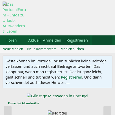
Foren
Aktuelles
Anmelden
Galerie
Registrieren
Kalender
Mietwa
Neue Medien
Neue Kommentare
Medien suchen
Gäste können im PortugalForum zunächst keine Beiträge
verfassen und auch nicht auf Beiträge antworten. Das
klappt nur, wenn man registriert ist. Das ist ganz leicht,
geht schnell und tut nicht weh:
Registrieren
. Und dann
verschwindet auch dieser Hinweis ...
Ruine bei Alcantarilha
V
N
o
ä