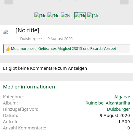
r
c
h
h
e
s
r
t
[No title]
i
e
g
Duisburger
9 August 2020
e
Metamorphose
,
Gelöschtes Mitglied 23815
und
Ricarda Verreet
R
e
a
k
Es gibt keine Kommentare zum Anzeigen
t
i
o
n
Medieninformationen
e
n
Kategorie
Algarve
:
Album
Ruine bei Alcantarilha
Hinzugefügt von
Duisburger
Datum
9 August 2020
Aufrufe
1.509
Anzahl Kommentare
0