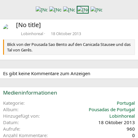
h
h
e
s
r
t
[No title]
i
e
g
Lobinhoreal
18 Oktober 2013
e
Blick von der Pousada Sao Bento auf den Canicada Stausee und das
Tal von Gerês.
Es gibt keine Kommentare zum Anzeigen
Medieninformationen
Kategorie
Portugal
Album
Pousadas de Portugal
Hinzugefügt von
Lobinhoreal
Datum
18 Oktober 2013
Aufrufe
960
Anzahl Kommentare
0