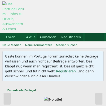
Foren
Aktuelles
Anmelden
Galerie
Registrieren
Kalender
Mietwa
Neue Medien
Neue Kommentare
Medien suchen
Gäste können im PortugalForum zunächst keine Beiträge
verfassen und auch nicht auf Beiträge antworten. Das
klappt nur, wenn man registriert ist. Das ist ganz leicht,
geht schnell und tut nicht weh:
Registrieren
. Und dann
verschwindet auch dieser Hinweis ...
Pousadas de Portugal
V
N
o
ä
r
c