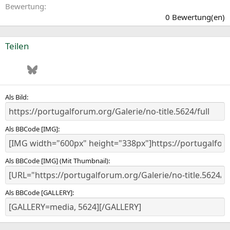
0
Bewertung
,
0 Bewertung(en)
0
0
S
Teilen
t
e
Facebook
Bluesky
LinkedIn
Pinterest
WhatsApp
E-Mail
r
n
(
e
Als Bild
)
Als BBCode [IMG]
Als BBCode [IMG] (Mit Thumbnail)
Als BBCode [GALLERY]