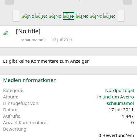
r
c
h
h
V
N
e
s
o
ä
r
t
r
c
[No title]
i
e
h
h
g
e
s
schaumamoi
17 Juli 2011
e
r
t
i
e
g
Es gibt keine Kommentare zum Anzeigen
e
Medieninformationen
Kategorie
Nordportugal
Album
in und um Aveiro
Hinzugefügt von
schaumamoi
Datum
17 Juli 2011
Aufrufe
1.447
Anzahl Kommentare
0
0
Bewertung
,
0 Bewertung(en)