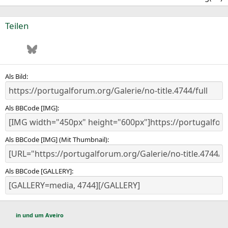
0
0
S
Teilen
t
e
Facebook
Bluesky
LinkedIn
Pinterest
WhatsApp
E-Mail
r
n
(
e
Als Bild
)
Als BBCode [IMG]
Als BBCode [IMG] (Mit Thumbnail)
Als BBCode [GALLERY]
in und um Aveiro