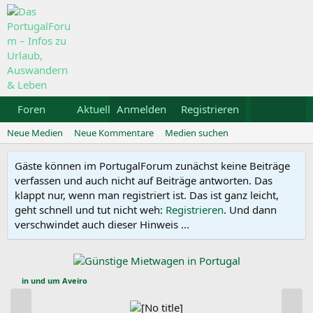
Foren
Aktuelles
Anmelden
Galerie
Registrieren
Kalender
Mietwa
Neue Medien
Neue Kommentare
Medien suchen
Gäste können im PortugalForum zunächst keine Beiträge
verfassen und auch nicht auf Beiträge antworten. Das
klappt nur, wenn man registriert ist. Das ist ganz leicht,
geht schnell und tut nicht weh:
Registrieren
. Und dann
verschwindet auch dieser Hinweis ...
in und um Aveiro
V
N
o
ä