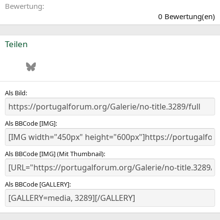
0
Bewertung
,
0 Bewertung(en)
0
0
S
Teilen
t
e
Facebook
Bluesky
LinkedIn
Pinterest
WhatsApp
E-Mail
r
n
(
e
Als Bild
)
Als BBCode [IMG]
Als BBCode [IMG] (Mit Thumbnail)
Als BBCode [GALLERY]