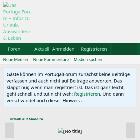
Foren
Aktuelles
Anmelden
Galerie
Registrieren
Kalender
Mietwa
Neue Medien
Neue Kommentare
Medien suchen
Gäste können im PortugalForum zunächst keine Beiträge
verfassen und auch nicht auf Beiträge antworten. Das
klappt nur, wenn man registriert ist. Das ist ganz leicht,
geht schnell und tut nicht weh:
Registrieren
. Und dann
verschwindet auch dieser Hinweis ...
Urlaub auf Madeira
V
N
o
ä
r
c