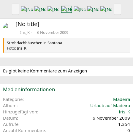
h
h
V
N
e
s
o
ä
r
t
r
c
[No title]
i
e
h
h
g
e
s
Iris_K
6 November 2009
e
r
t
Strohdachhäuschen in Santana
i
e
Foto: Iris_K
g
e
Es gibt keine Kommentare zum Anzeigen
Medieninformationen
Kategorie
Madeira
Album
Urlaub auf Madeira
Hinzugefügt von
Iris_K
Datum
6 November 2009
Aufrufe
1.354
Anzahl Kommentare
0